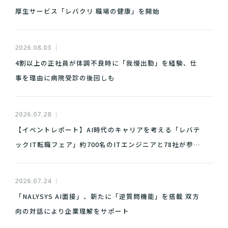
厚生サービス「レバクリ 職場の健康」を開始
2026.08.03
4割以上の正社員が体調不良時に「我慢出勤」を経験、仕
事を理由に病院受診の後回しも
2026.07.28
【イベントレポート】AI時代のキャリアを考える「レバテ
ックIT転職フェア」約700名のITエンジニアと78社が参
加、特別講演も実施
2026.07.24
「NALYSYS AI面接」、新たに「逆質問機能」を搭載 双方
向の対話により企業理解をサポート