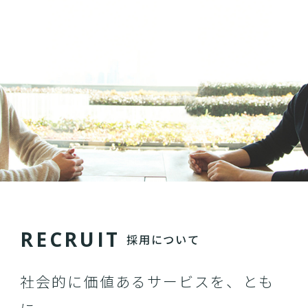
R
E
C
R
U
I
T
採用について
社会的に価値あるサービスを、とも