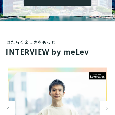
はたらく楽しさをもっと
I
N
T
E
R
V
I
E
W
b
y
m
e
L
e
v