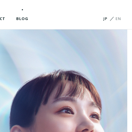
CT
BLOG
JP
EN