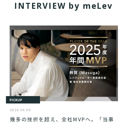
I
N
T
E
R
V
I
E
W
b
y
m
e
L
e
v
PICKUP
2026.06.09
幾多の挫折を超え、全社MVPへ。「当事