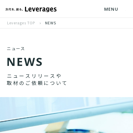
MENU
Leverages TOP
NEWS
ニュース
N
E
W
S
ニ
ュ
ー
ス
リ
リ
ー
ス
や
取
材
の
ご
依
頼
に
つ
い
て