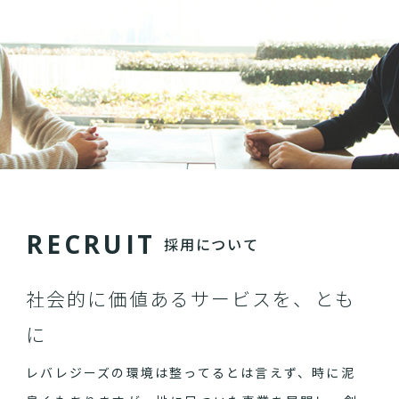
R
E
C
R
U
I
T
採用について
社会的に価値あるサービスを、とも
に
レバレジーズの環境は整ってるとは言えず、時に泥