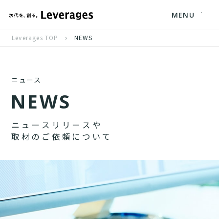
MENU
Leverages TOP
NEWS
ニュース
N
E
W
S
ニ
ュ
ー
ス
リ
リ
ー
ス
や
取
材
の
ご
依
頼
に
つ
い
て