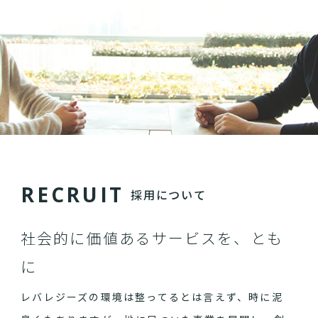
R
E
C
R
U
I
T
採用について
社会的に価値あるサービスを、とも
に
レバレジーズの環境は整ってるとは言えず、時に泥