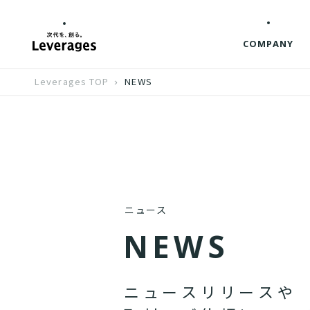
COMPANY
Leverages TOP
NEWS
ニュース
N
E
W
S
ニ
ュ
ー
ス
リ
リ
ー
ス
や