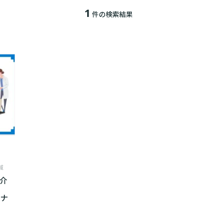
1
件の検索結果
域
・介
ミナ