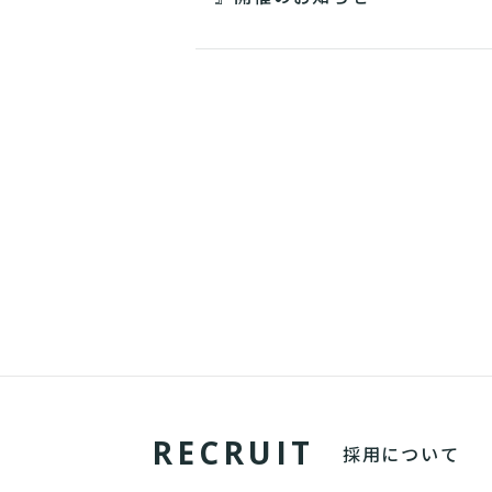
R
E
C
R
U
I
T
採用について