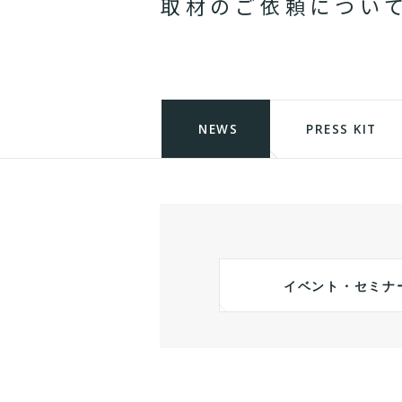
取
材
の
ご
依
頼
に
つ
い
NEWS
PRESS KIT
イベント・セミナ