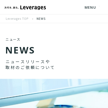
MENU
Leverages TOP
NEWS
ニュース
N
E
W
S
ニ
ュ
ー
ス
リ
リ
ー
ス
や
取
材
の
ご
依
頼
に
つ
い
て