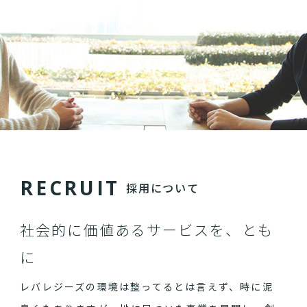
R
E
C
R
U
I
T
採用について
社会的に価値あるサービスを、とも
に
レバレジーズの環境は整ってるとは言えず、時に泥