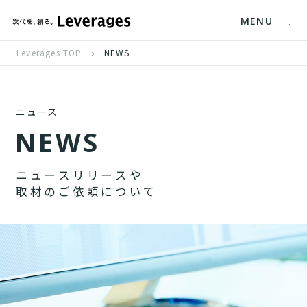
MENU
Leverages TOP
NEWS
ニュース
N
E
W
S
ニ
ュ
ー
ス
リ
リ
ー
ス
や
取
材
の
ご
依
頼
に
つ
い
て