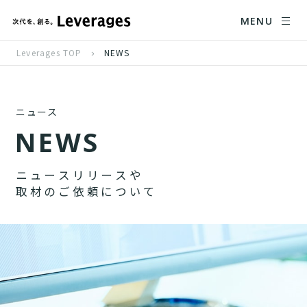
MENU
Leverages TOP
NEWS
ニュース
N
E
W
S
ニ
ュ
ー
ス
リ
リ
ー
ス
や
取
材
の
ご
依
頼
に
つ
い
て