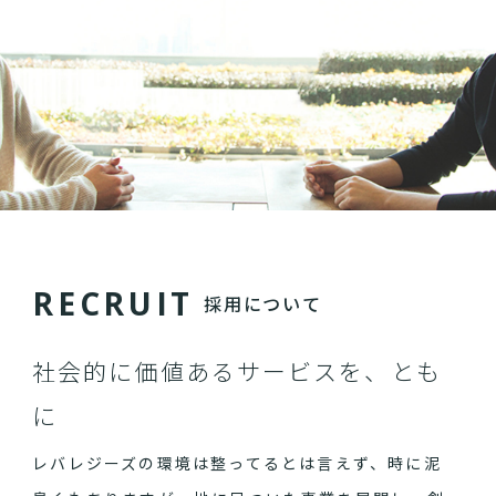
R
E
C
R
U
I
T
採用について
社会的に価値あるサービスを、とも
に
レバレジーズの環境は整ってるとは言えず、時に泥