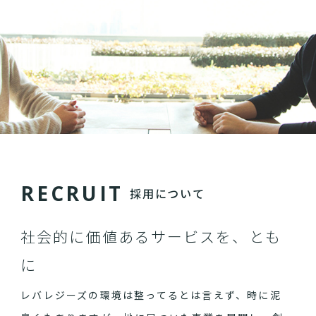
R
E
C
R
U
I
T
採用について
社会的に価値あるサービスを、とも
に
レバレジーズの環境は整ってるとは言えず、時に泥