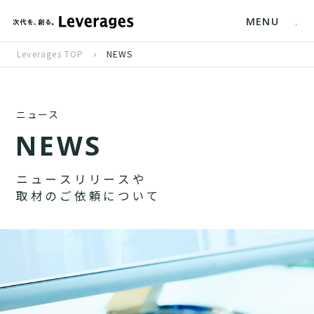
MENU
Leverages TOP
NEWS
ニュース
N
E
W
S
ニ
ュ
ー
ス
リ
リ
ー
ス
や
取
材
の
ご
依
頼
に
つ
い
て