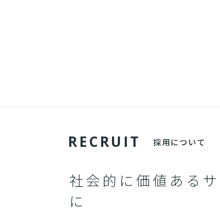
R
E
C
R
U
I
T
採用について
社会的に価値あるサ
に