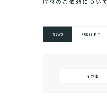
取
材
の
ご
依
頼
に
つ
い
NEWS
PRESS KIT
その他