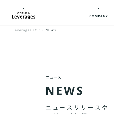
COMPANY
Leverages TOP
NEWS
ニュース
N
E
W
S
ニ
ュ
ー
ス
リ
リ
ー
ス
や