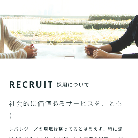
R
E
C
R
U
I
T
採用について
社会的に価値あるサービスを、とも
に
レバレジーズの環境は整ってるとは言えず、時に泥