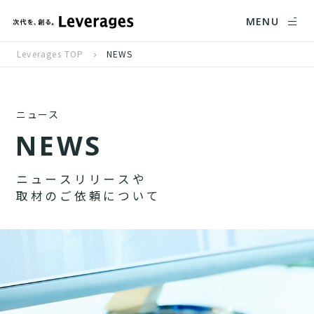
MENU
Leverages TOP
NEWS
ニュース
N
E
W
S
ニ
ュ
ー
ス
リ
リ
ー
ス
や
取
材
の
ご
依
頼
に
つ
い
て