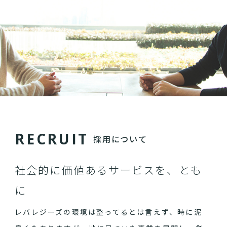
R
E
C
R
U
I
T
採用について
社会的に価値あるサービスを、とも
に
レバレジーズの環境は整ってるとは言えず、時に泥