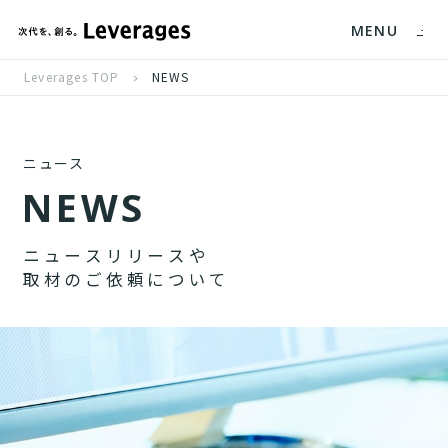
MENU
Leverages TOP
NEWS
ニュース
N
E
W
S
ニ
ュ
ー
ス
リ
リ
ー
ス
や
取
材
の
ご
依
頼
に
つ
い
て