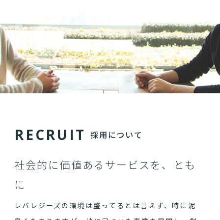
R
E
C
R
U
I
T
採用について
社会的に価値あるサービスを、とも
に
レバレジーズの環境は整ってるとは言えず、時に泥