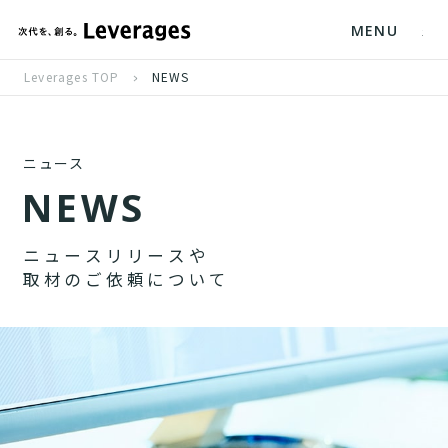
MENU
Leverages TOP
NEWS
ニュース
N
E
W
S
ニ
ュ
ー
ス
リ
リ
ー
ス
や
取
材
の
ご
依
頼
に
つ
い
て