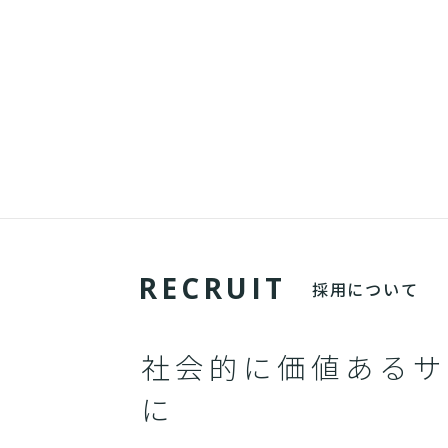
R
E
C
R
U
I
T
採用について
社会的に価値あるサ
に