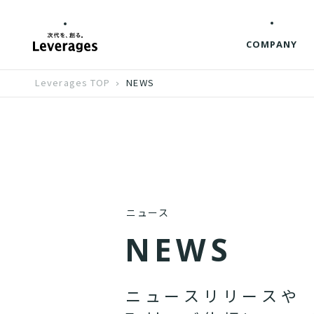
COMPANY
Leverages TOP
NEWS
ニュース
N
E
W
S
ニ
ュ
ー
ス
リ
リ
ー
ス
や