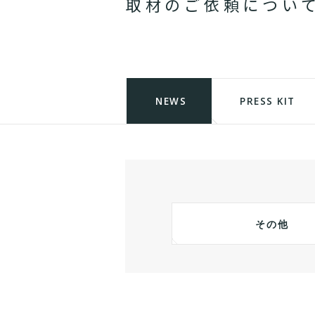
取
材
の
ご
依
頼
に
つ
い
NEWS
PRESS KIT
その他