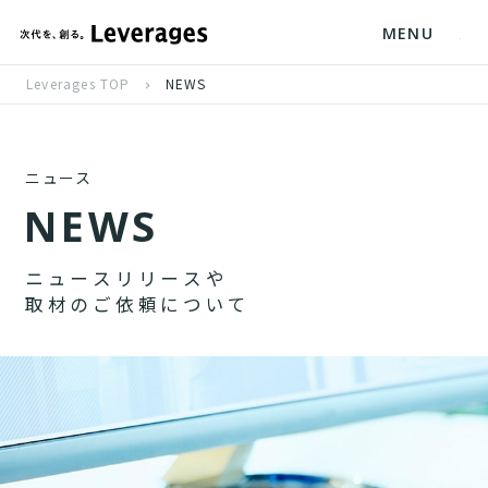
MENU
Leverages TOP
NEWS
ニュース
N
E
W
S
ニ
ュ
ー
ス
リ
リ
ー
ス
や
取
材
の
ご
依
頼
に
つ
い
て