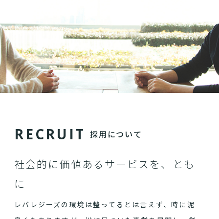
R
E
C
R
U
I
T
採用について
社会的に価値あるサービスを、とも
に
レバレジーズの環境は整ってるとは言えず、時に泥