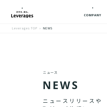
COMPANY
Leverages TOP
NEWS
ニュース
N
E
W
S
ニ
ュ
ー
ス
リ
リ
ー
ス
や