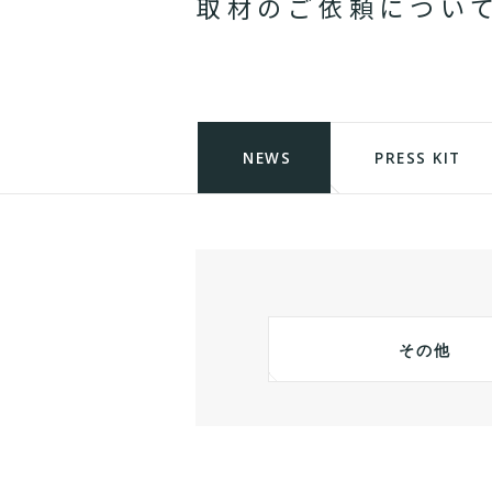
取
材
の
ご
依
頼
に
つ
い
NEWS
PRESS KIT
その他