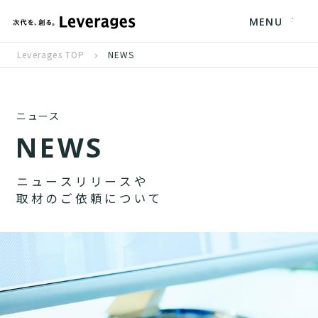
MENU
Leverages TOP
NEWS
ニュース
N
E
W
S
ニ
ュ
ー
ス
リ
リ
ー
ス
や
取
材
の
ご
依
頼
に
つ
い
て