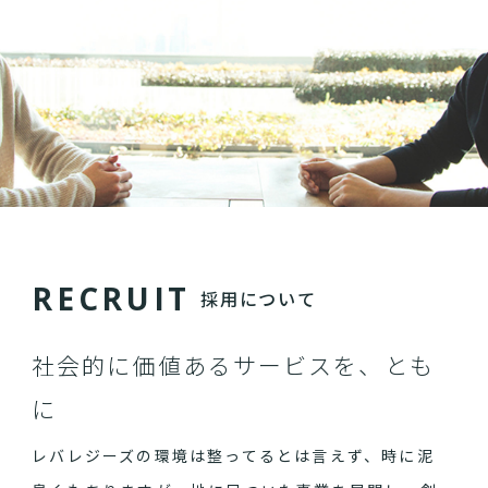
R
E
C
R
U
I
T
採用について
社会的に価値あるサービスを、とも
に
レバレジーズの環境は整ってるとは言えず、時に泥