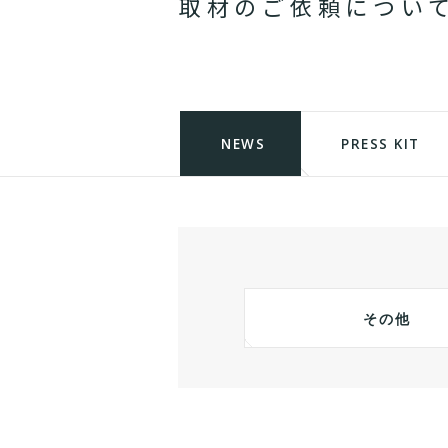
取
材
の
ご
依
頼
に
つ
い
NEWS
PRESS KIT
その他