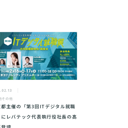
.02.13
他
その他
京都主催の「第3回ITデジタル就職
」にレバテック代表執行役社長の髙
が登壇