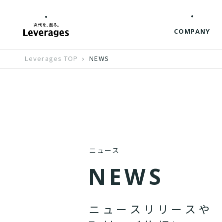
COMPANY
Leverages TOP
NEWS
ニュース
N
E
W
S
ニ
ュ
ー
ス
リ
リ
ー
ス
や