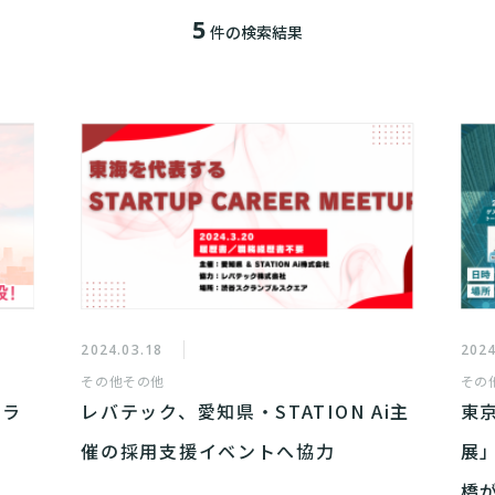
5
件の検索結果
2024.03.18
2024
その他
その他
その
テラ
レバテック、愛知県・STATION Ai主
東
催の採用支援イベントへ協力
展
橋