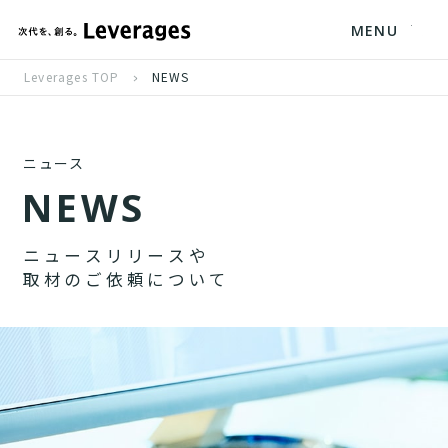
MENU
Leverages TOP
NEWS
ニュース
N
E
W
S
ニ
ュ
ー
ス
リ
リ
ー
ス
や
取
材
の
ご
依
頼
に
つ
い
て