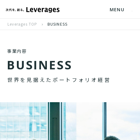
MENU
Leverages TOP
BUSINESS
事業内容
B
U
S
I
N
E
S
S
世
界
を
見
据
え
た
ポ
ー
ト
フ
ォ
リ
オ
経
営