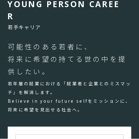
Y
O
U
N
G
P
E
R
S
O
N
C
A
R
E
E
R
若手キャリア
可能性のある若者に、
将来に希望の持てる世の中を提
供したい。
若年層の就業における「就業者と企業とのミスマッ
チ」を解消します。
Believe in your future selfをミッションに、
将来に希望を見出せる社会へ。