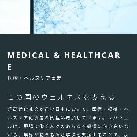
M
E
D
I
C
A
L
&
H
E
A
L
T
H
C
A
R
E
医療・ヘルスケア事業
この国のウェルネスを支える
超高齢化社会が進む日本において、医療・福祉・ヘ
ルスケア従事者の負担は増加しています。レバウェ
ルは、現場で働く人々のあらゆる感情に向き合いな
がら、業界が抱える課題解決を支援することで、よ