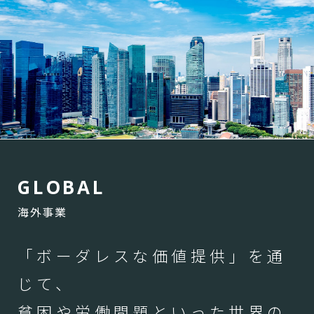
G
L
O
B
A
L
海外事業
「ボーダレスな価値提供」を通
じて、
貧困や労働問題といった世界の