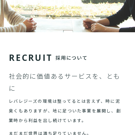
R
E
C
R
U
I
T
採用について
社会的に価値あるサービスを、とも
に
レバレジーズの環境は整ってるとは言えず、時に泥
臭くもありますが、地に足ついた事業を展開し、創
業時から利益を出し続けています。
まだまだ世界は満ち足りていません。