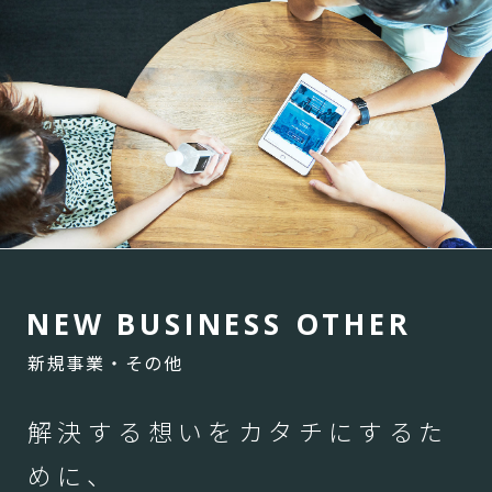
N
E
W
B
U
S
I
N
E
S
S
O
T
H
E
R
新規事業・その他
解決する想いをカタチにするた
めに、