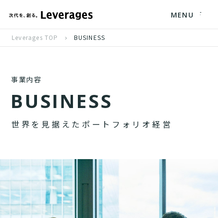
MENU
Leverages TOP
BUSINESS
事業内容
B
U
S
I
N
E
S
S
世
界
を
見
据
え
た
ポ
ー
ト
フ
ォ
リ
オ
経
営