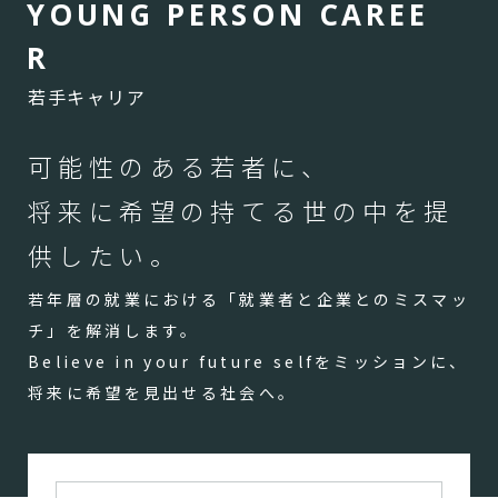
Y
O
U
N
G
P
E
R
S
O
N
C
A
R
E
E
R
若手キャリア
可能性のある若者に、
将来に希望の持てる世の中を提
供したい。
若年層の就業における「就業者と企業とのミスマッ
チ」を解消します。
Believe in your future selfをミッションに、
将来に希望を見出せる社会へ。