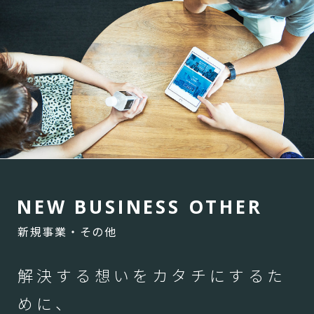
N
E
W
B
U
S
I
N
E
S
S
O
T
H
E
R
新規事業・その他
解決する想いをカタチにするた
めに、