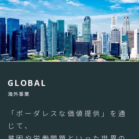
G
L
O
B
A
L
海外事業
「ボーダレスな価値提供」を通
じて、
貧困や労働問題といった世界の