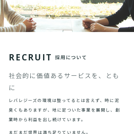
R
E
C
R
U
I
T
採用について
社会的に価値あるサービスを、とも
に
レバレジーズの環境は整ってるとは言えず、時に泥
臭くもありますが、地に足ついた事業を展開し、創
業時から利益を出し続けています。
まだまだ世界は満ち足りていません。