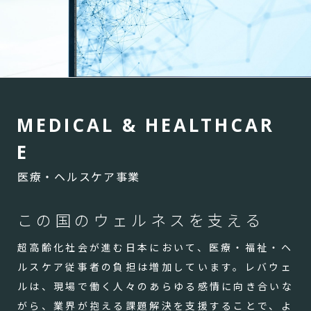
M
E
D
I
C
A
L
&
H
E
A
L
T
H
C
A
R
E
医療・ヘルスケア事業
この国のウェルネスを支える
超高齢化社会が進む日本において、医療・福祉・ヘ
ルスケア従事者の負担は増加しています。レバウェ
ルは、現場で働く人々のあらゆる感情に向き合いな
がら、業界が抱える課題解決を支援することで、よ