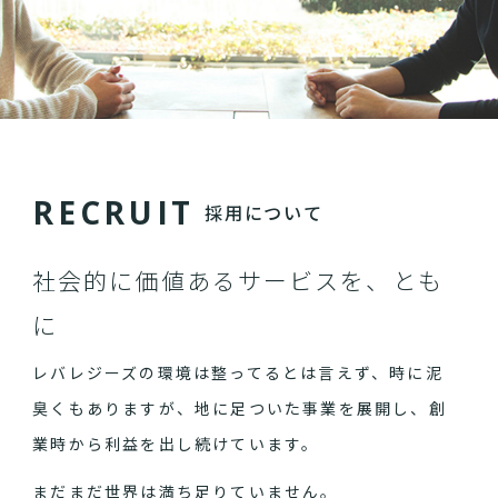
R
E
C
R
U
I
T
採用について
社会的に価値あるサービスを、とも
に
レバレジーズの環境は整ってるとは言えず、時に泥
臭くもありますが、地に足ついた事業を展開し、創
業時から利益を出し続けています。
まだまだ世界は満ち足りていません。