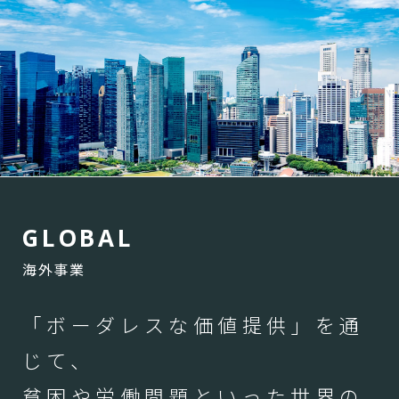
G
L
O
B
A
L
海外事業
「ボーダレスな価値提供」を通
じて、
貧困や労働問題といった世界の