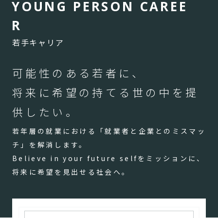
Y
O
U
N
G
P
E
R
S
O
N
C
A
R
E
E
R
若手キャリア
可能性のある若者に、
将来に希望の持てる世の中を提
供したい。
若年層の就業における「就業者と企業とのミスマッ
チ」を解消します。
Believe in your future selfをミッションに、
将来に希望を見出せる社会へ。