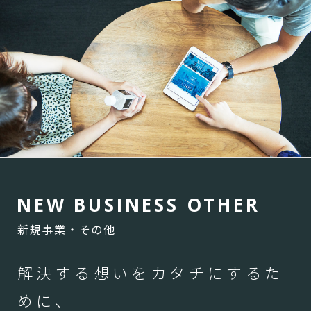
N
E
W
B
U
S
I
N
E
S
S
O
T
H
E
R
新規事業・その他
解決する想いをカタチにするた
めに、