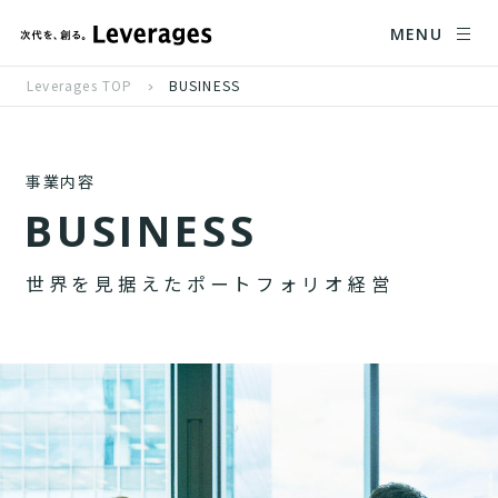
MENU
Leverages TOP
BUSINESS
事業内容
B
U
S
I
N
E
S
S
世
界
を
見
据
え
た
ポ
ー
ト
フ
ォ
リ
オ
経
営