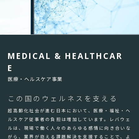
M
E
D
I
C
A
L
&
H
E
A
L
T
H
C
A
R
E
医療・ヘルスケア事業
この国のウェルネスを支える
超高齢化社会が進む日本において、医療・福祉・ヘ
ルスケア従事者の負担は増加しています。レバウェ
ルは、現場で働く人々のあらゆる感情に向き合いな
がら、業界が抱える課題解決を支援することで、よ