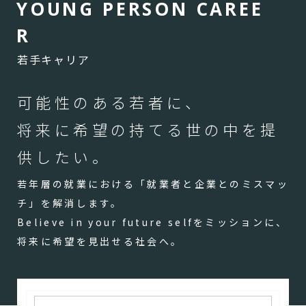
Y
O
U
N
G
P
E
R
S
O
N
C
A
R
E
E
R
若手キャリア
可能性のある若者に、
将来に希望の持てる世の中を提
供したい。
若年層の就業における「就業者と企業とのミスマッ
チ」を解消します。
Believe in your future selfをミッションに、
将来に希望を見出せる社会へ。