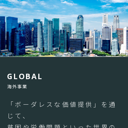
G
L
O
B
A
L
海外事業
「ボーダレスな価値提供」を通
じて、
貧困や労働問題といった世界の