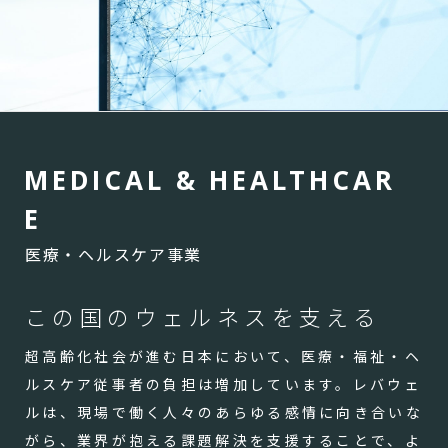
M
E
D
I
C
A
L
&
H
E
A
L
T
H
C
A
R
E
医療・ヘルスケア事業
この国のウェルネスを支える
超高齢化社会が進む日本において、医療・福祉・ヘ
ルスケア従事者の負担は増加しています。レバウェ
ルは、現場で働く人々のあらゆる感情に向き合いな
がら、業界が抱える課題解決を支援することで、よ