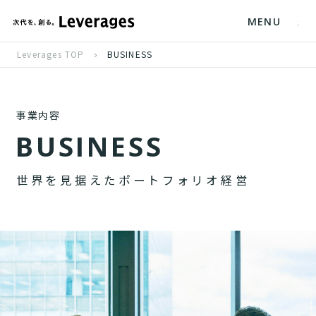
MENU
Leverages TOP
BUSINESS
事業内容
B
U
S
I
N
E
S
S
世
界
を
見
据
え
た
ポ
ー
ト
フ
ォ
リ
オ
経
営