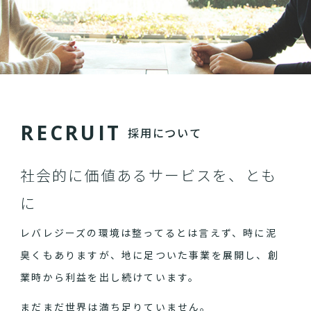
R
E
C
R
U
I
T
採用について
社会的に価値あるサービスを、とも
に
レバレジーズの環境は整ってるとは言えず、時に泥
臭くもありますが、地に足ついた事業を展開し、創
業時から利益を出し続けています。
まだまだ世界は満ち足りていません。