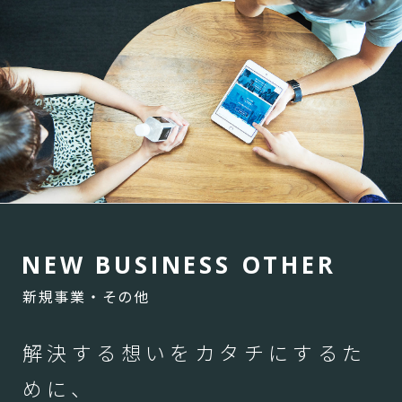
N
E
W
B
U
S
I
N
E
S
S
O
T
H
E
R
新規事業・その他
解決する想いをカタチにするた
めに、