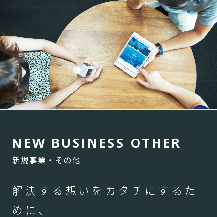
N
E
W
B
U
S
I
N
E
S
S
O
T
H
E
R
新規事業・その他
解決する想いをカタチにするた
めに、