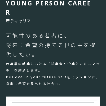
Y
O
U
N
G
P
E
R
S
O
N
C
A
R
E
E
R
若手キャリア
可能性のある若者に、
将来に希望の持てる世の中を提
供したい。
若年層の就業における「就業者と企業とのミスマッ
チ」を解消します。
Believe in your future selfをミッションに、
将来に希望を見出せる社会へ。