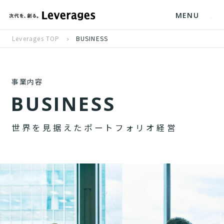
MENU
Leverages TOP
BUSINESS
事業内容
B
U
S
I
N
E
S
S
世
界
を
見
据
え
た
ポ
ー
ト
フ
ォ
リ
オ
経
営