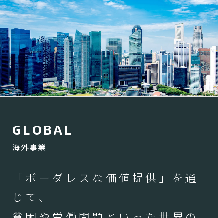
G
L
O
B
A
L
海外事業
「ボーダレスな価値提供」を通
じて、
貧困や労働問題といった世界の