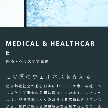
M
E
D
I
C
A
L
&
H
E
A
L
T
H
C
A
R
E
医療・ヘルスケア事業
この国のウェルネスを支える
超高齢化社会が進む日本において、医療・福祉・ヘ
ルスケア従事者の負担は増加しています。レバウェ
ルは、現場で働く人々のあらゆる感情に向き合いな
がら、業界が抱える課題解決を支援することで、よ