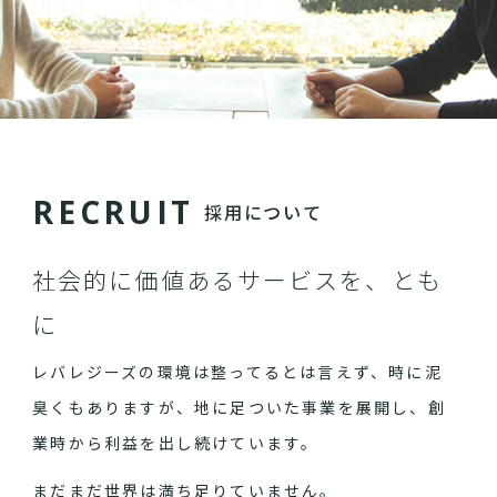
R
E
C
R
U
I
T
採用について
社会的に価値あるサービスを、とも
に
レバレジーズの環境は整ってるとは言えず、時に泥
臭くもありますが、地に足ついた事業を展開し、創
業時から利益を出し続けています。
まだまだ世界は満ち足りていません。