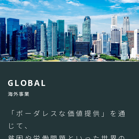
G
L
O
B
A
L
海外事業
「ボーダレスな価値提供」を通
じて、
貧困や労働問題といった世界の