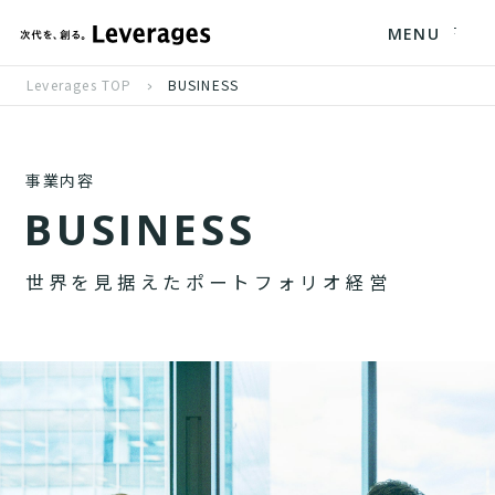
MENU
Leverages TOP
BUSINESS
事業内容
B
U
S
I
N
E
S
S
世
界
を
見
据
え
た
ポ
ー
ト
フ
ォ
リ
オ
経
営