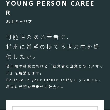
Y
O
U
N
G
P
E
R
S
O
N
C
A
R
E
E
R
若手キャリア
可能性のある若者に、
将来に希望の持てる世の中を提
供したい。
若年層の就業における「就業者と企業とのミスマッ
チ」を解消します。
Believe in your future selfをミッションに、
将来に希望を見出せる社会へ。