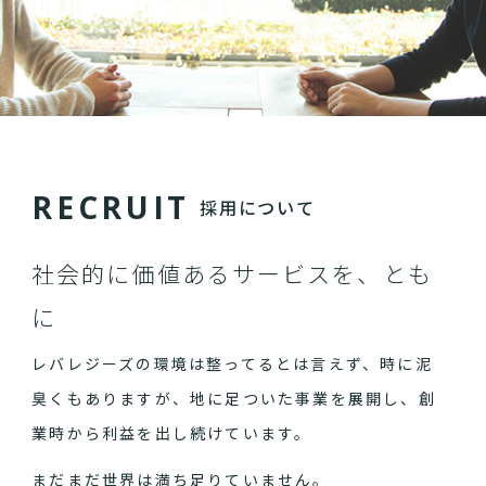
R
E
C
R
U
I
T
採用について
社会的に価値あるサービスを、とも
に
レバレジーズの環境は整ってるとは言えず、時に泥
臭くもありますが、地に足ついた事業を展開し、創
業時から利益を出し続けています。
まだまだ世界は満ち足りていません。