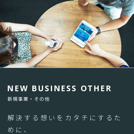
N
E
W
B
U
S
I
N
E
S
S
O
T
H
E
R
新規事業・その他
解決する想いをカタチにするた
めに、