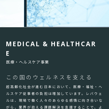
M
E
D
I
C
A
L
&
H
E
A
L
T
H
C
A
R
E
医療・ヘルスケア事業
この国のウェルネスを支える
超高齢化社会が進む日本において、医療・福祉・ヘ
ルスケア従事者の負担は増加しています。レバウェ
ルは、現場で働く人々のあらゆる感情に向き合いな
がら、業界が抱える課題解決を支援することで、よ