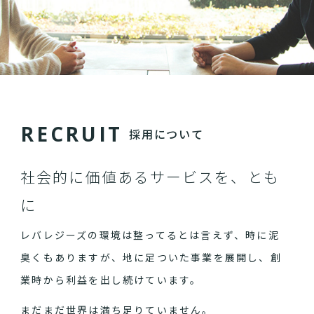
R
E
C
R
U
I
T
採用について
社会的に価値あるサービスを、とも
に
レバレジーズの環境は整ってるとは言えず、時に泥
臭くもありますが、地に足ついた事業を展開し、創
業時から利益を出し続けています。
まだまだ世界は満ち足りていません。