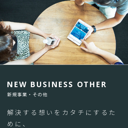
N
E
W
B
U
S
I
N
E
S
S
O
T
H
E
R
新規事業・その他
解決する想いをカタチにするた
めに、