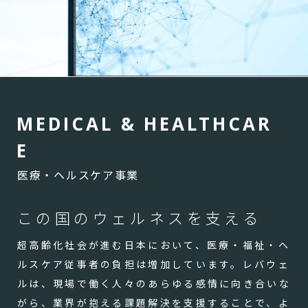
M
E
D
I
C
A
L
&
H
E
A
L
T
H
C
A
R
E
医療・ヘルスケア事業
この国のウェルネスを支える
超高齢化社会が進む日本において、医療・福祉・ヘ
ルスケア従事者の負担は増加しています。レバウェ
ルは、現場で働く人々のあらゆる感情に向き合いな
がら、業界が抱える課題解決を支援することで、よ