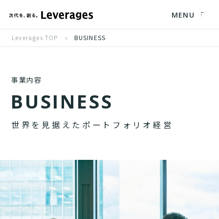
MENU
Leverages TOP
BUSINESS
事業内容
B
U
S
I
N
E
S
S
世
界
を
見
据
え
た
ポ
ー
ト
フ
ォ
リ
オ
経
営