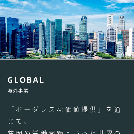
G
L
O
B
A
L
海外事業
「ボーダレスな価値提供」を通
じて、
貧困や労働問題といった世界の