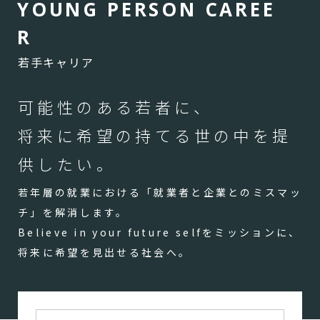
Y
O
U
N
G
P
E
R
S
O
N
C
A
R
E
E
R
若手キャリア
可能性のある若者に、
将来に希望の持てる世の中を提
供したい。
若年層の就業における「就業者と企業とのミスマッ
チ」を解消します。
Believe in your future selfをミッションに、
将来に希望を見出せる社会へ。