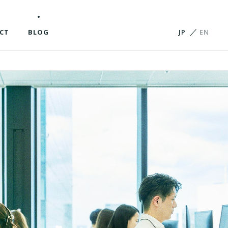
CT
BLOG
JP
EN