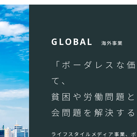
G
L
O
B
A
L
海外事業
「ボーダレスな
て、
貧困や労働問題
会問題を解決す
ライフスタイルメディア事業、