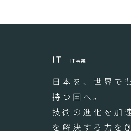
I
T
IT事業
日本を、世界でも
持つ国へ。
技術の進化を加
を解決する力を