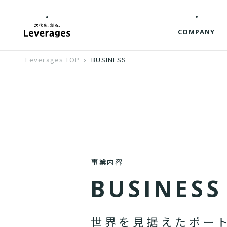
COMPANY
Leverages TOP
BUSINESS
事業内容
B
U
S
I
N
E
S
S
世
界
を
見
据
え
た
ポ
ー