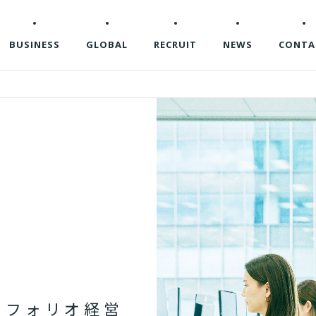
BUSINESS
GLOBAL
RECRUIT
NEWS
CONTA
ト
フ
ォ
リ
オ
経
営