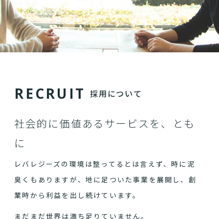
R
E
C
R
U
I
T
採用について
社会的に価値あるサービスを、とも
に
レバレジーズの環境は整ってるとは言えず、時に泥
臭くもありますが、地に足ついた事業を展開し、創
業時から利益を出し続けています。
まだまだ世界は満ち足りていません。