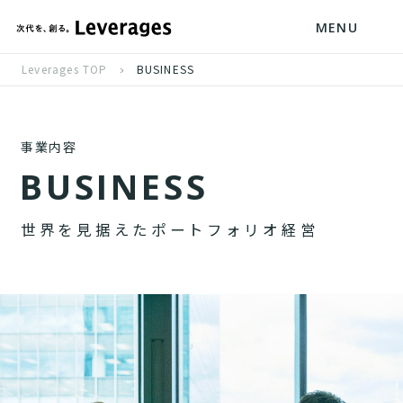
MENU
Leverages TOP
BUSINESS
事業内容
B
U
S
I
N
E
S
S
世
界
を
見
据
え
た
ポ
ー
ト
フ
ォ
リ
オ
経
営