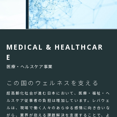
M
E
D
I
C
A
L
&
H
E
A
L
T
H
C
A
R
E
医療・ヘルスケア事業
この国のウェルネスを支える
超高齢化社会が進む日本において、医療・福祉・ヘ
ルスケア従事者の負担は増加しています。レバウェ
ルは、現場で働く人々のあらゆる感情に向き合いな
がら、業界が抱える課題解決を支援することで、よ