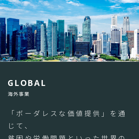
G
L
O
B
A
L
海外事業
「ボーダレスな価値提供」を通
じて、
貧困や労働問題といった世界の