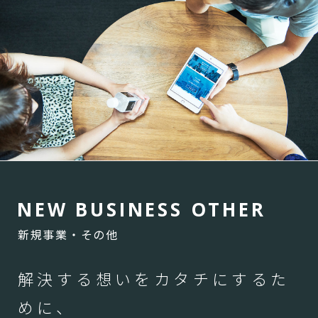
N
E
W
B
U
S
I
N
E
S
S
O
T
H
E
R
新規事業・その他
解決する想いをカタチにするた
めに、