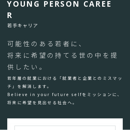
Y
O
U
N
G
P
E
R
S
O
N
C
A
R
E
E
R
若手キャリア
可能性のある若者に、
将来に希望の持てる世の中を提
供したい。
若年層の就業における「就業者と企業とのミスマッ
チ」を解消します。
Believe in your future selfをミッションに、
将来に希望を見出せる社会へ。