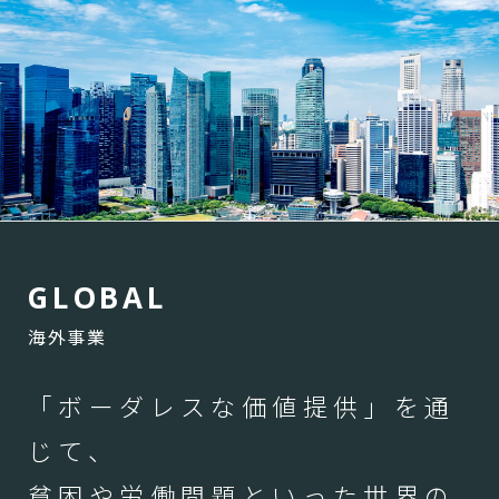
G
L
O
B
A
L
海外事業
「ボーダレスな価値提供」を通
じて、
貧困や労働問題といった世界の