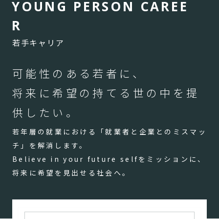
Y
O
U
N
G
P
E
R
S
O
N
C
A
R
E
E
R
若手キャリア
可能性のある若者に、
将来に希望の持てる世の中を提
供したい。
若年層の就業における「就業者と企業とのミスマッ
チ」を解消します。
Believe in your future selfをミッションに、
将来に希望を見出せる社会へ。