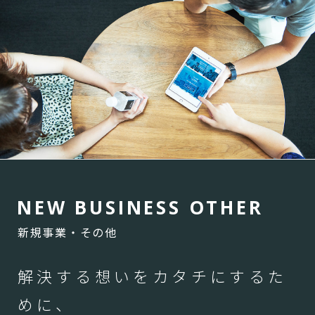
N
E
W
B
U
S
I
N
E
S
S
O
T
H
E
R
新規事業・その他
解決する想いをカタチにするた
めに、