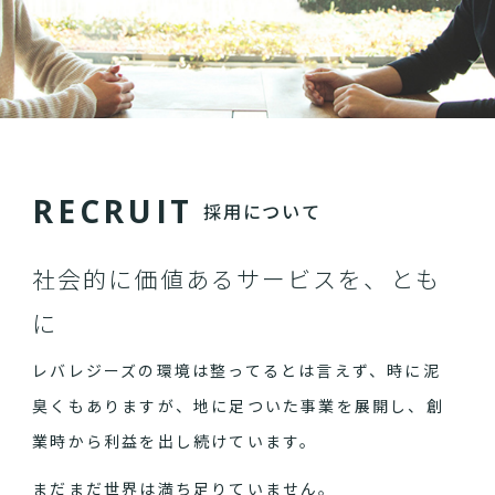
R
E
C
R
U
I
T
採用について
社会的に価値あるサービスを、とも
に
レバレジーズの環境は整ってるとは言えず、時に泥
臭くもありますが、地に足ついた事業を展開し、創
業時から利益を出し続けています。
まだまだ世界は満ち足りていません。