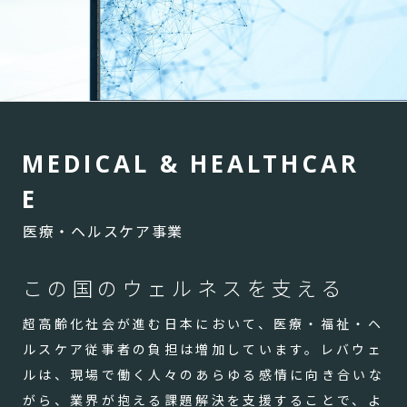
M
E
D
I
C
A
L
&
H
E
A
L
T
H
C
A
R
E
医療・ヘルスケア事業
この国のウェルネスを支える
超高齢化社会が進む日本において、医療・福祉・ヘ
ルスケア従事者の負担は増加しています。レバウェ
ルは、現場で働く人々のあらゆる感情に向き合いな
がら、業界が抱える課題解決を支援することで、よ