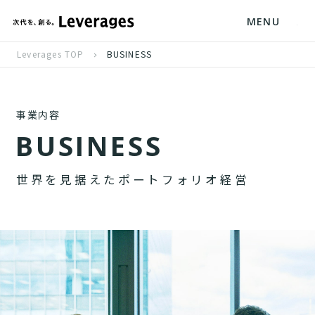
MENU
Leverages TOP
BUSINESS
事業内容
B
U
S
I
N
E
S
S
世
界
を
見
据
え
た
ポ
ー
ト
フ
ォ
リ
オ
経
営