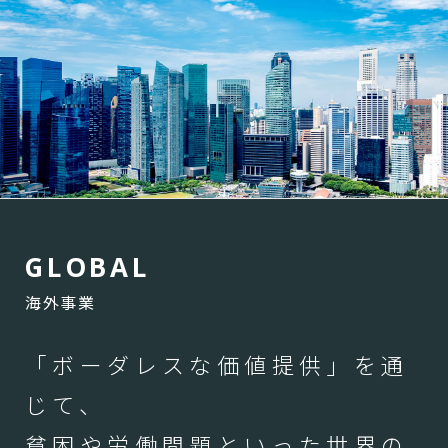
G
L
O
B
A
L
海外事業
「ボーダレスな価値提供」を通
じて、
貧困や労働問題といった世界の