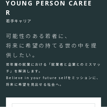
Y
O
U
N
G
P
E
R
S
O
N
C
A
R
E
E
R
若手キャリア
可能性のある若者に、
将来に希望の持てる世の中を提
供したい。
若年層の就業における「就業者と企業とのミスマッ
チ」を解消します。
Believe in your future selfをミッションに、
将来に希望を見出せる社会へ。