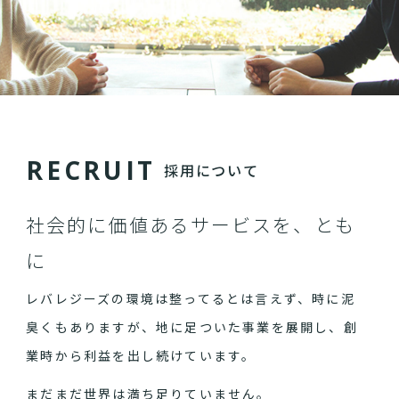
R
E
C
R
U
I
T
採用について
社会的に価値あるサービスを、とも
に
レバレジーズの環境は整ってるとは言えず、時に泥
臭くもありますが、地に足ついた事業を展開し、創
業時から利益を出し続けています。
まだまだ世界は満ち足りていません。