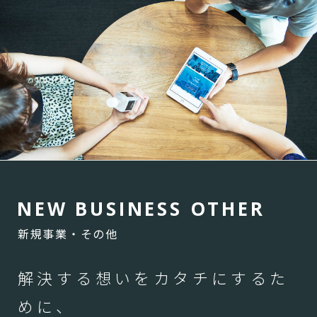
N
E
W
B
U
S
I
N
E
S
S
O
T
H
E
R
新規事業・その他
解決する想いをカタチにするた
めに、