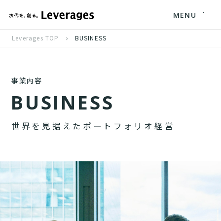
MENU
Leverages TOP
BUSINESS
事業内容
B
U
S
I
N
E
S
S
世
界
を
見
据
え
た
ポ
ー
ト
フ
ォ
リ
オ
経
営