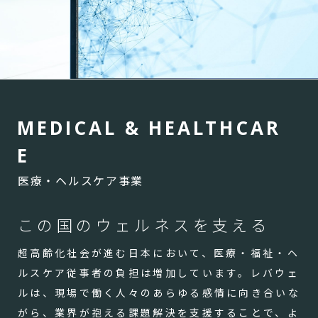
M
E
D
I
C
A
L
&
H
E
A
L
T
H
C
A
R
E
医療・ヘルスケア事業
この国のウェルネスを支える
超高齢化社会が進む日本において、医療・福祉・ヘ
ルスケア従事者の負担は増加しています。レバウェ
ルは、現場で働く人々のあらゆる感情に向き合いな
がら、業界が抱える課題解決を支援することで、よ