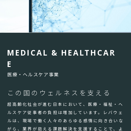
M
E
D
I
C
A
L
&
H
E
A
L
T
H
C
A
R
E
医療・ヘルスケア事業
この国のウェルネスを支える
超高齢化社会が進む日本において、医療・福祉・ヘ
ルスケア従事者の負担は増加しています。レバウェ
ルは、現場で働く人々のあらゆる感情に向き合いな
がら、業界が抱える課題解決を支援することで、よ