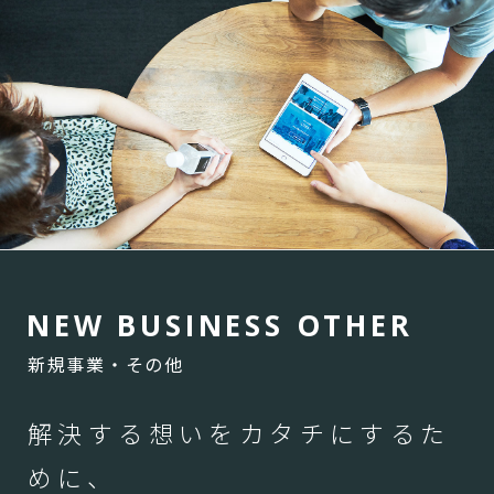
N
E
W
B
U
S
I
N
E
S
S
O
T
H
E
R
新規事業・その他
解決する想いをカタチにするた
めに、