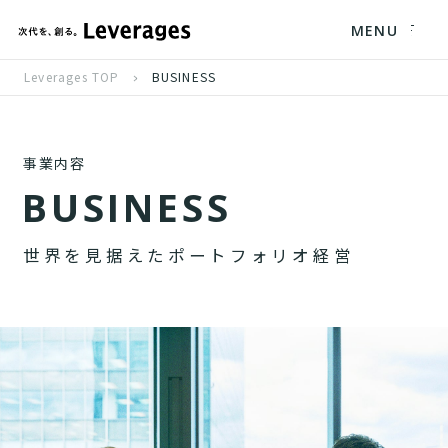
MENU
Leverages TOP
BUSINESS
事業内容
B
U
S
I
N
E
S
S
世
界
を
見
据
え
た
ポ
ー
ト
フ
ォ
リ
オ
経
営