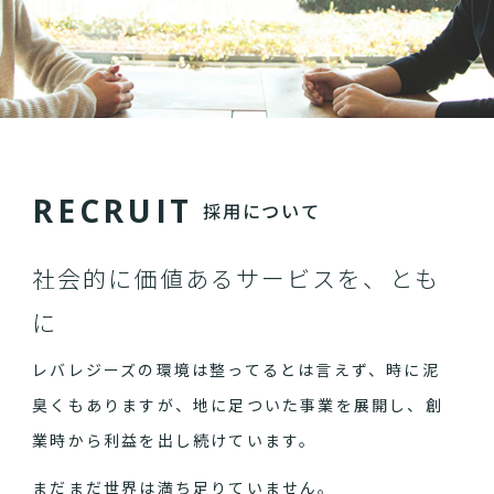
R
E
C
R
U
I
T
採用について
社会的に価値あるサービスを、とも
に
レバレジーズの環境は整ってるとは言えず、時に泥
臭くもありますが、地に足ついた事業を展開し、創
業時から利益を出し続けています。
まだまだ世界は満ち足りていません。