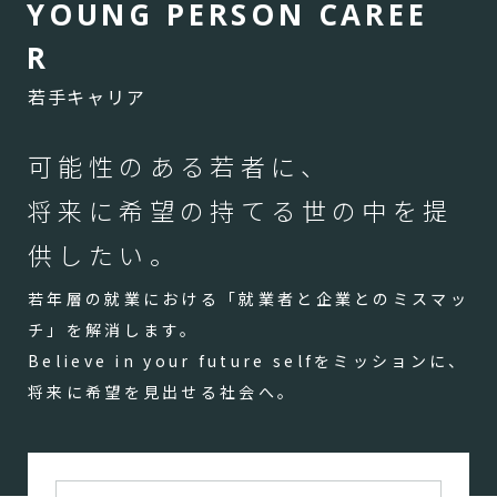
Y
O
U
N
G
P
E
R
S
O
N
C
A
R
E
E
R
若手キャリア
可能性のある若者に、
将来に希望の持てる世の中を提
供したい。
若年層の就業における「就業者と企業とのミスマッ
チ」を解消します。
Believe in your future selfをミッションに、
将来に希望を見出せる社会へ。