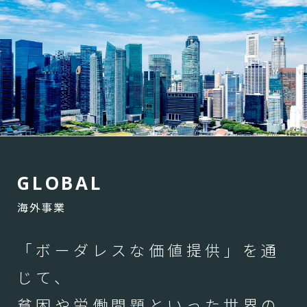
G
L
O
B
A
L
海外事業
「ボーダレスな価値提供」を通
じて、
貧困や労働問題といった世界の