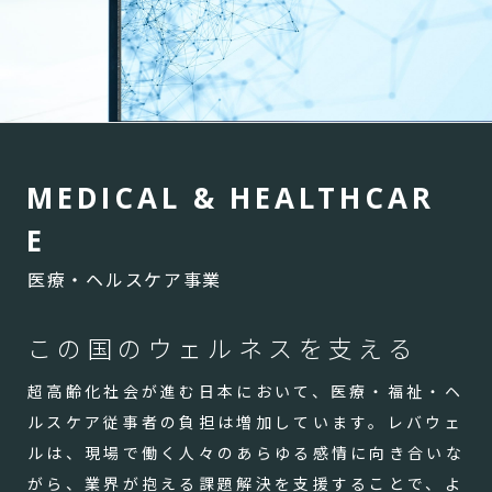
M
E
D
I
C
A
L
&
H
E
A
L
T
H
C
A
R
E
医療・ヘルスケア事業
この国のウェルネスを支える
超高齢化社会が進む日本において、医療・福祉・ヘ
ルスケア従事者の負担は増加しています。レバウェ
ルは、現場で働く人々のあらゆる感情に向き合いな
がら、業界が抱える課題解決を支援することで、よ