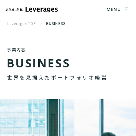
MENU
Leverages TOP
BUSINESS
事業内容
B
U
S
I
N
E
S
S
世
界
を
見
据
え
た
ポ
ー
ト
フ
ォ
リ
オ
経
営