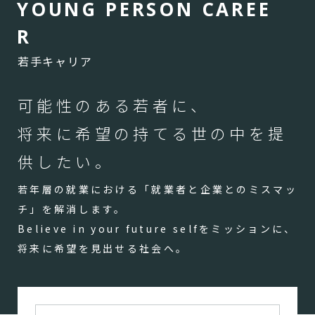
Y
O
U
N
G
P
E
R
S
O
N
C
A
R
E
E
R
若手キャリア
可能性のある若者に、
将来に希望の持てる世の中を提
供したい。
若年層の就業における「就業者と企業とのミスマッ
チ」を解消します。
Believe in your future selfをミッションに、
将来に希望を見出せる社会へ。