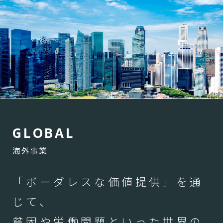
G
L
O
B
A
L
海外事業
「ボーダレスな価値提供」を通
じて、
貧困や労働問題といった世界の