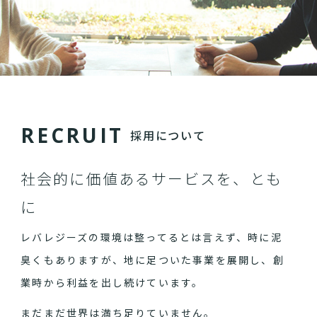
R
E
C
R
U
I
T
採用について
社会的に価値あるサービスを、とも
に
レバレジーズの環境は整ってるとは言えず、時に泥
臭くもありますが、地に足ついた事業を展開し、創
業時から利益を出し続けています。
まだまだ世界は満ち足りていません。