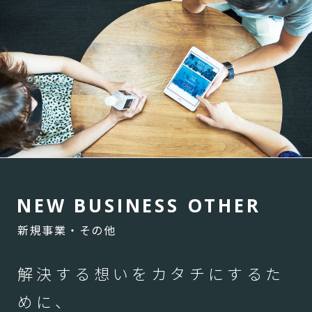
N
E
W
B
U
S
I
N
E
S
S
O
T
H
E
R
新規事業・その他
解決する想いをカタチにするた
めに、