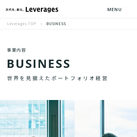
MENU
Leverages TOP
BUSINESS
事業内容
B
U
S
I
N
E
S
S
世
界
を
見
据
え
た
ポ
ー
ト
フ
ォ
リ
オ
経
営