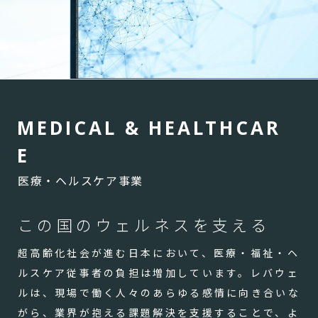
M
E
D
I
C
A
L
&
H
E
A
L
T
H
C
A
R
E
医療・ヘルスケア事業
この国のウェルネスを支える
超高齢化社会が進む日本において、医療・福祉・ヘ
ルスケア従事者の負担は増加しています。レバウェ
ルは、現場で働く人々のあらゆる感情に向き合いな
がら、業界が抱える課題解決を支援することで、よ