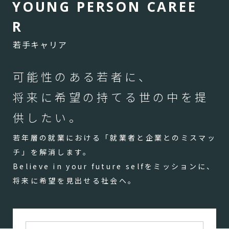
Y
O
U
N
G
P
E
R
S
O
N
C
A
R
E
E
R
若手キャリア
可能性のある若者に、
将来に希望の持てる世の中を提
供したい。
若年層の就業における「就業者と企業とのミスマッ
チ」を解消します。
Believe in your future selfをミッションに、
将来に希望を見出せる社会へ。