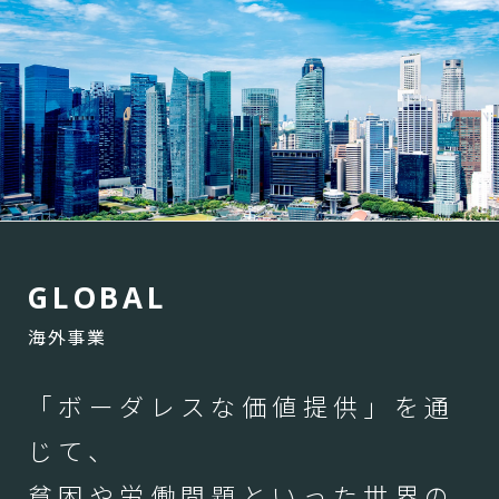
G
L
O
B
A
L
海外事業
「ボーダレスな価値提供」を通
じて、
貧困や労働問題といった世界の