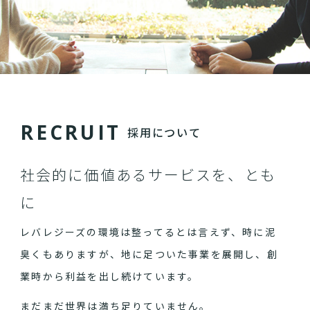
R
E
C
R
U
I
T
採用について
社会的に価値あるサービスを、とも
に
レバレジーズの環境は整ってるとは言えず、時に泥
臭くもありますが、地に足ついた事業を展開し、創
業時から利益を出し続けています。
まだまだ世界は満ち足りていません。