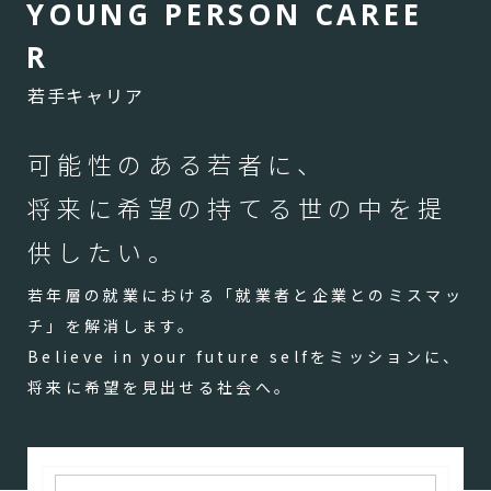
Y
O
U
N
G
P
E
R
S
O
N
C
A
R
E
E
R
若手キャリア
可能性のある若者に、
将来に希望の持てる世の中を提
供したい。
若年層の就業における「就業者と企業とのミスマッ
チ」を解消します。
Believe in your future selfをミッションに、
将来に希望を見出せる社会へ。