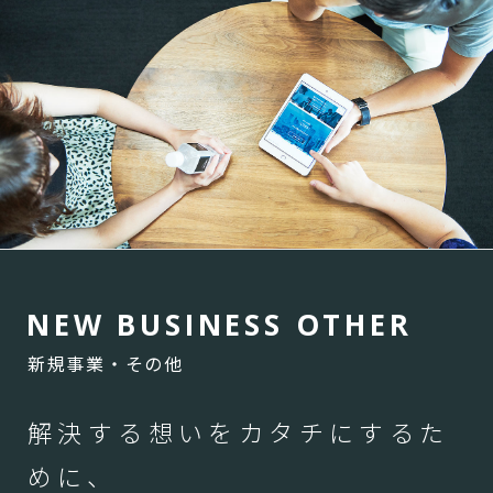
N
E
W
B
U
S
I
N
E
S
S
O
T
H
E
R
新規事業・その他
解決する想いをカタチにするた
めに、