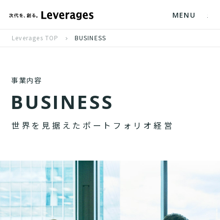
MENU
Leverages TOP
BUSINESS
事業内容
B
U
S
I
N
E
S
S
世
界
を
見
据
え
た
ポ
ー
ト
フ
ォ
リ
オ
経
営