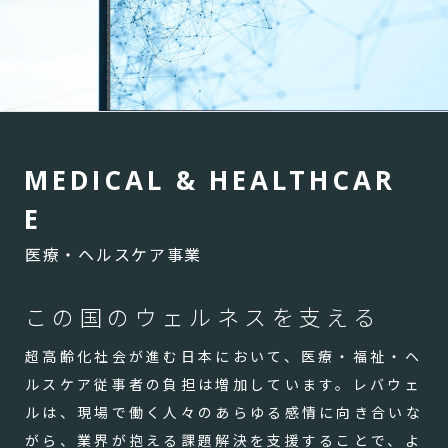
M
E
D
I
C
A
L
&
H
E
A
L
T
H
C
A
R
E
医療・ヘルスケア事業
この国のウェルネスを支える
超高齢化社会が進む日本において、医療・福祉・ヘ
ルスケア従事者の負担は増加しています。レバウェ
ルは、現場で働く人々のあらゆる感情に向き合いな
がら、業界が抱える課題解決を支援することで、よ