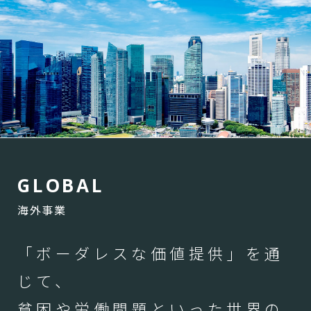
G
L
O
B
A
L
海外事業
「ボーダレスな価値提供」を通
じて、
貧困や労働問題といった世界の