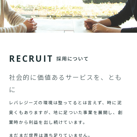
R
E
C
R
U
I
T
採用について
社会的に価値あるサービスを、とも
に
レバレジーズの環境は整ってるとは言えず、時に泥
臭くもありますが、地に足ついた事業を展開し、創
業時から利益を出し続けています。
まだまだ世界は満ち足りていません。