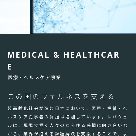
M
E
D
I
C
A
L
&
H
E
A
L
T
H
C
A
R
E
医療・ヘルスケア事業
この国のウェルネスを支える
超高齢化社会が進む日本において、医療・福祉・ヘ
ルスケア従事者の負担は増加しています。レバウェ
ルは、現場で働く人々のあらゆる感情に向き合いな
がら、業界が抱える課題解決を支援することで、よ