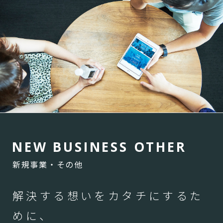
N
E
W
B
U
S
I
N
E
S
S
O
T
H
E
R
新規事業・その他
解決する想いをカタチにするた
めに、