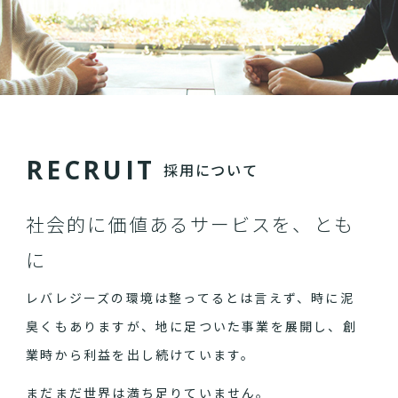
R
E
C
R
U
I
T
採用について
社会的に価値あるサービスを、とも
に
レバレジーズの環境は整ってるとは言えず、時に泥
臭くもありますが、地に足ついた事業を展開し、創
業時から利益を出し続けています。
まだまだ世界は満ち足りていません。