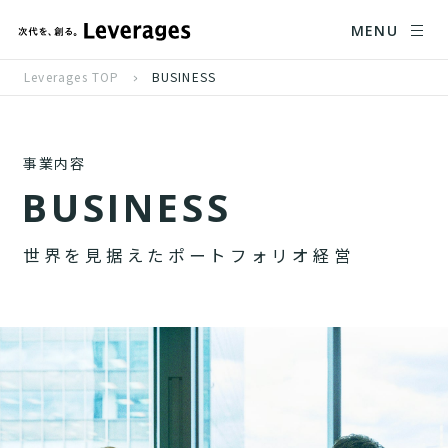
MENU
Leverages TOP
BUSINESS
事業内容
B
U
S
I
N
E
S
S
世
界
を
見
据
え
た
ポ
ー
ト
フ
ォ
リ
オ
経
営