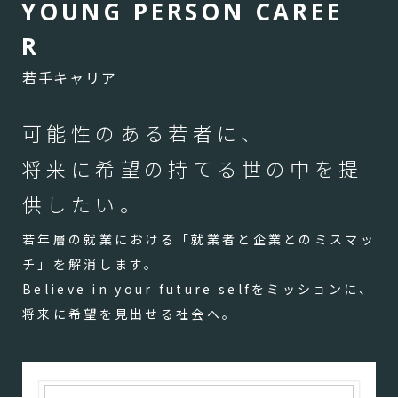
Y
O
U
N
G
P
E
R
S
O
N
C
A
R
E
E
R
若手キャリア
可能性のある若者に、
将来に希望の持てる世の中を提
供したい。
若年層の就業における「就業者と企業とのミスマッ
チ」を解消します。
Believe in your future selfをミッションに、
将来に希望を見出せる社会へ。