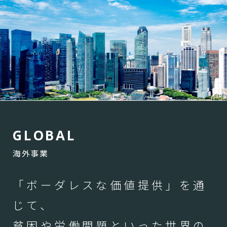
G
L
O
B
A
L
海外事業
「ボーダレスな価値提供」を通
じて、
貧困や労働問題といった世界の