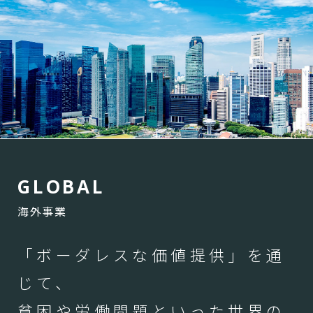
G
L
O
B
A
L
海外事業
「ボーダレスな価値提供」を通
じて、
貧困や労働問題といった世界の