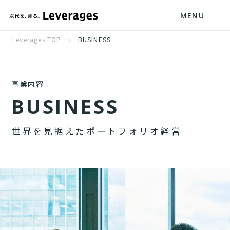
MENU
Leverages TOP
BUSINESS
事業内容
B
U
S
I
N
E
S
S
世
界
を
見
据
え
た
ポ
ー
ト
フ
ォ
リ
オ
経
営