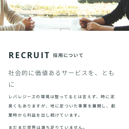
R
E
C
R
U
I
T
採用について
社会的に価値あるサービスを、とも
に
レバレジーズの環境は整ってるとは言えず、時に泥
臭くもありますが、地に足ついた事業を展開し、創
業時から利益を出し続けています。
まだまだ世界は満ち足りていません。