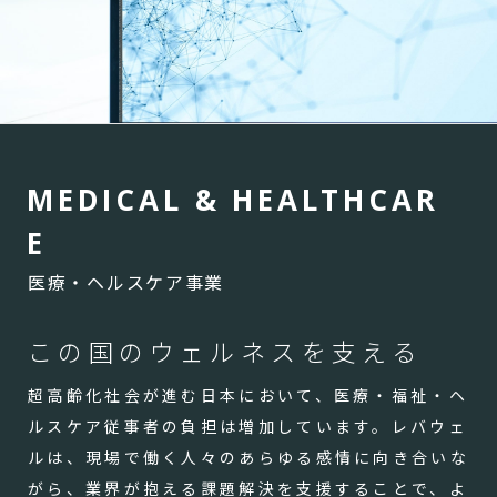
M
E
D
I
C
A
L
&
H
E
A
L
T
H
C
A
R
E
医療・ヘルスケア事業
この国のウェルネスを支える
超高齢化社会が進む日本において、医療・福祉・ヘ
ルスケア従事者の負担は増加しています。レバウェ
ルは、現場で働く人々のあらゆる感情に向き合いな
がら、業界が抱える課題解決を支援することで、よ