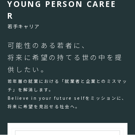
Y
O
U
N
G
P
E
R
S
O
N
C
A
R
E
E
R
若手キャリア
可能性のある若者に、
将来に希望の持てる世の中を提
供したい。
若年層の就業における「就業者と企業とのミスマッ
チ」を解消します。
Believe in your future selfをミッションに、
将来に希望を見出せる社会へ。