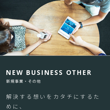
N
E
W
B
U
S
I
N
E
S
S
O
T
H
E
R
新規事業・その他
解決する想いをカタチにするた
めに、