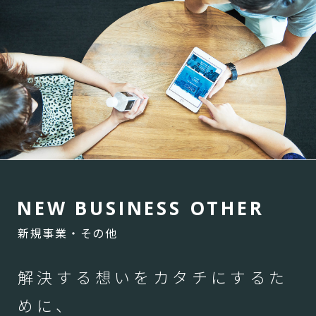
N
E
W
B
U
S
I
N
E
S
S
O
T
H
E
R
新規事業・その他
解決する想いをカタチにするた
めに、