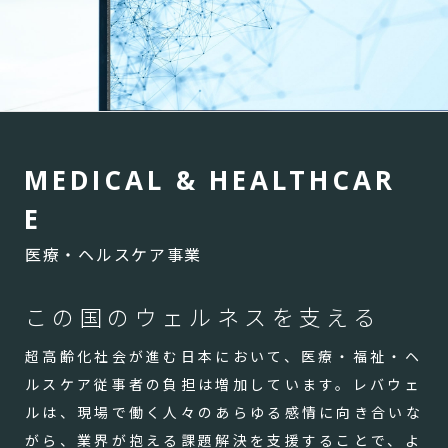
M
E
D
I
C
A
L
&
H
E
A
L
T
H
C
A
R
E
医療・ヘルスケア事業
この国のウェルネスを支える
超高齢化社会が進む日本において、医療・福祉・ヘ
ルスケア従事者の負担は増加しています。レバウェ
ルは、現場で働く人々のあらゆる感情に向き合いな
がら、業界が抱える課題解決を支援することで、よ