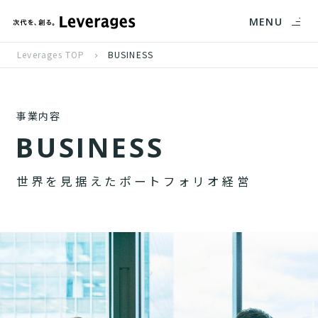
MENU
Leverages TOP
BUSINESS
事業内容
B
U
S
I
N
E
S
S
世
界
を
見
据
え
た
ポ
ー
ト
フ
ォ
リ
オ
経
営