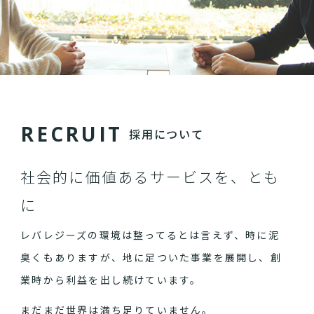
R
E
C
R
U
I
T
採用について
社会的に価値あるサービスを、とも
に
レバレジーズの環境は整ってるとは言えず、時に泥
臭くもありますが、地に足ついた事業を展開し、創
業時から利益を出し続けています。
まだまだ世界は満ち足りていません。