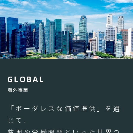
G
L
O
B
A
L
海外事業
「ボーダレスな価値提供」を通
じて、
貧困や労働問題といった世界の