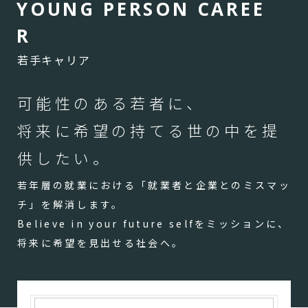
Y
O
U
N
G
P
E
R
S
O
N
C
A
R
E
E
R
若手キャリア
可能性のある若者に、
将来に希望の持てる世の中を提
供したい。
若年層の就業における「就業者と企業とのミスマッ
チ」を解消します。
Believe in your future selfをミッションに、
将来に希望を見出せる社会へ。