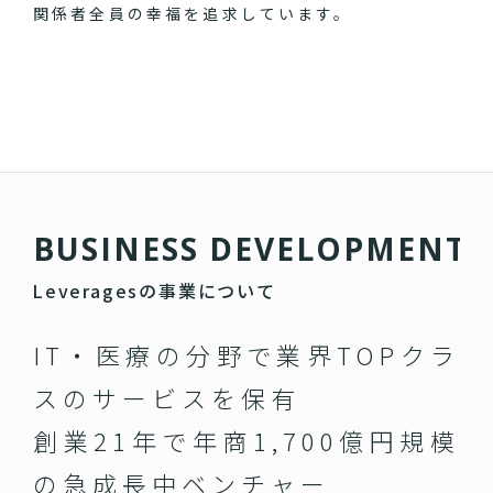
関係者全員の幸福を追求しています。
B
U
S
I
N
E
S
S
D
E
V
E
L
O
P
M
E
N
T
Leveragesの事業について
IT・医療の分野で業界TOPクラ
スのサービスを保有
創業21年で年商1,700億円規模
の急成長中ベンチャー