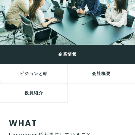
企業情報
ビジョンと軸
会社概要
役員紹介
W
H
A
T
Leveragesが大事にしていること