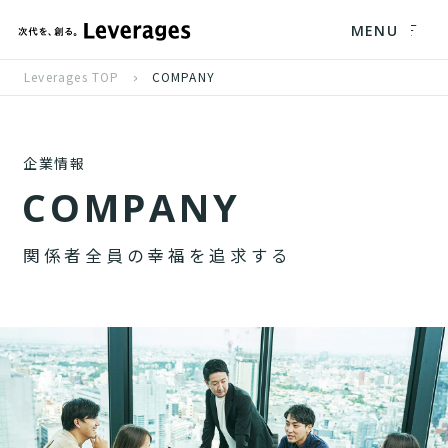
MENU
Leverages TOP
COMPANY
企業情報
C
O
M
P
A
N
Y
関
係
者
全
員
の
幸
福
を
追
求
す
る