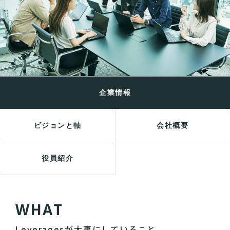
企業情報
ビジョンと軸
会社概要
役員紹介
W
H
A
T
Leveragesが大事にしていること