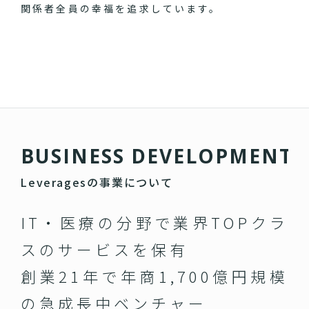
関係者全員の幸福を追求しています。
B
U
S
I
N
E
S
S
D
E
V
E
L
O
P
M
E
N
T
Leveragesの事業について
IT・医療の分野で業界TOPクラ
スのサービスを保有
創業21年で年商1,700億円規模
の急成長中ベンチャー