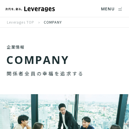
MENU
Leverages TOP
COMPANY
企業情報
C
O
M
P
A
N
Y
関
係
者
全
員
の
幸
福
を
追
求
す
る