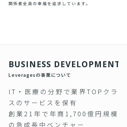
関係者全員の幸福を追求しています。
B
U
S
I
N
E
S
S
D
E
V
E
L
O
P
M
E
N
T
Leveragesの事業について
IT・医療の分野で業界TOPクラ
スのサービスを保有
創業21年で年商1,700億円規模
の急成長中ベンチャー