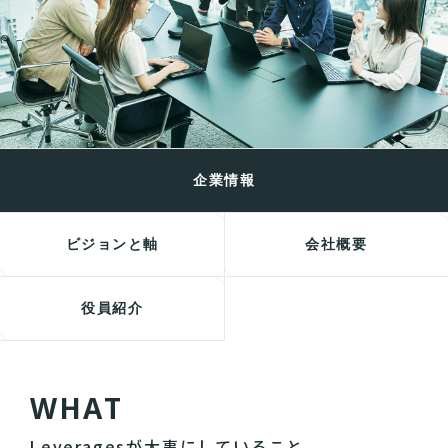
企業情報
ビジョンと軸
会社概要
役員紹介
W
H
A
T
Leveragesが大事にしていること