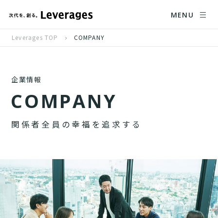
MENU
Leverages TOP
COMPANY
企業情報
C
O
M
P
A
N
Y
関
係
者
全
員
の
幸
福
を
追
求
す
る