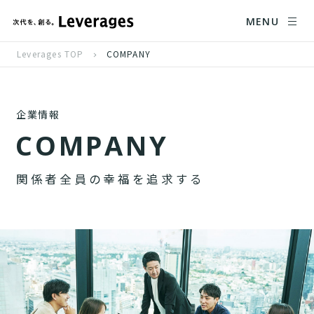
MENU
Leverages TOP
COMPANY
企業情報
C
O
M
P
A
N
Y
関
係
者
全
員
の
幸
福
を
追
求
す
る