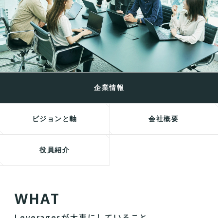
企業情報
ビジョンと軸
会社概要
役員紹介
W
H
A
T
Leveragesが大事にしていること