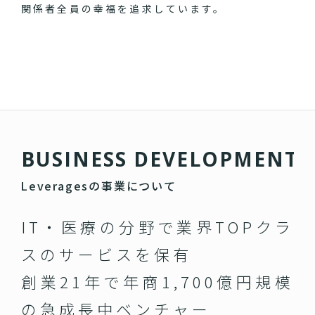
関係者全員の幸福を追求しています。
B
U
S
I
N
E
S
S
D
E
V
E
L
O
P
M
E
N
T
Leveragesの事業について
IT・医療の分野で業界TOPクラ
スのサービスを保有
創業21年で年商1,700億円規模
の急成長中ベンチャー