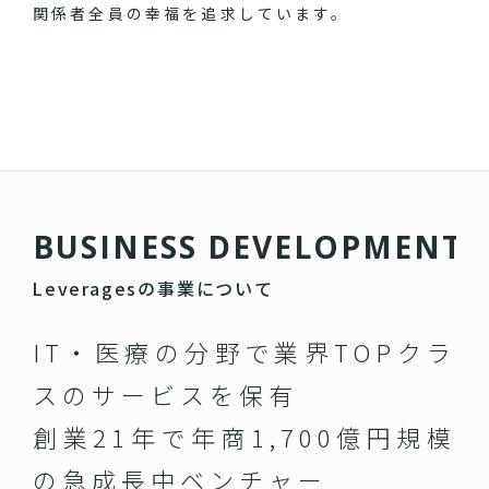
関係者全員の幸福を追求しています。
B
U
S
I
N
E
S
S
D
E
V
E
L
O
P
M
E
N
T
Leveragesの事業について
IT・医療の分野で業界TOPクラ
スのサービスを保有
創業21年で年商1,700億円規模
の急成長中ベンチャー