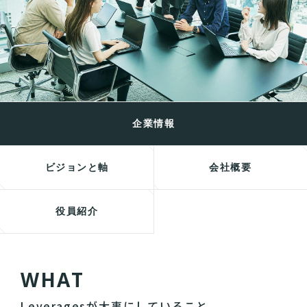
企業情報
ビジョンと軸
会社概要
役員紹介
W
H
A
T
Leveragesが大事にしていること