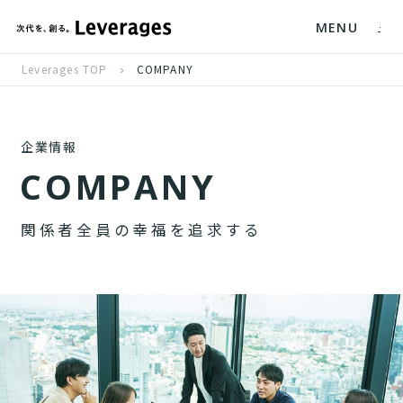
MENU
Leverages TOP
COMPANY
企業情報
C
O
M
P
A
N
Y
関
係
者
全
員
の
幸
福
を
追
求
す
る