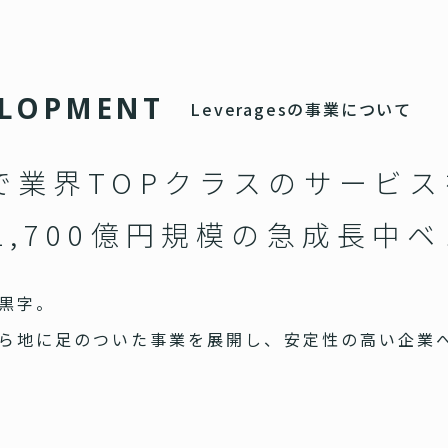
L
O
P
M
E
N
T
Leveragesの事業について
で業界TOPクラスのサービ
1,700億円規模の急成長中
黒字。
ら地に足のついた事業を展開し、安定性の高い企業