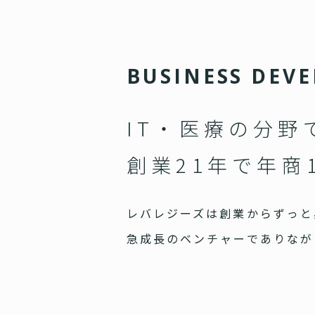
B
U
S
I
N
E
S
S
D
E
V
E
IT・医療の分野
創業21年で年商
レバレジーズは創業からずっと
急成長のベンチャーでありなが