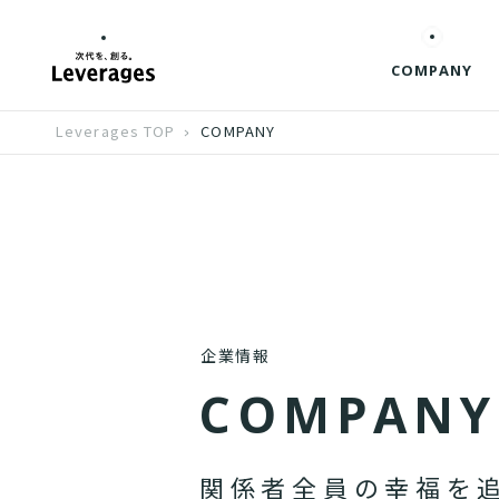
COMPANY
Leverages TOP
COMPANY
企業情報
C
O
M
P
A
N
Y
関
係
者
全
員
の
幸
福
を