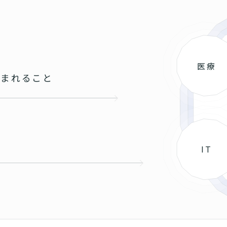
医療
込まれること
と
IT