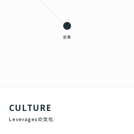
営業
C
U
L
T
U
R
E
Leveragesの文化