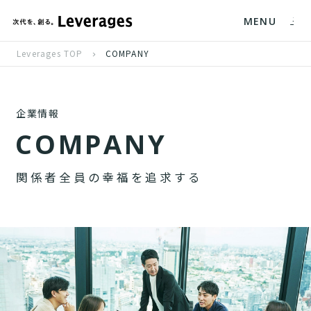
MENU
Leverages TOP
COMPANY
企業情報
C
O
M
P
A
N
Y
関
係
者
全
員
の
幸
福
を
追
求
す
る