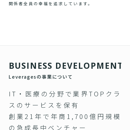
関係者全員の幸福を追求しています。
B
U
S
I
N
E
S
S
D
E
V
E
L
O
P
M
E
N
T
Leveragesの事業について
IT・医療の分野で業界TOPクラ
スのサービスを保有
創業21年で年商1,700億円規模
の急成長中ベンチャー