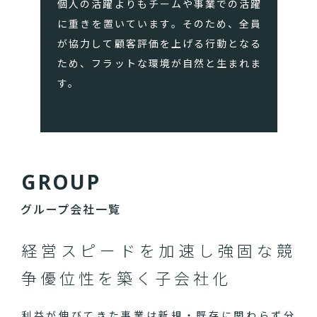
個人の活躍よりもチームや事業での活躍
に重きを置いています。そのため、全員
が協力して顧客評価を上げる行動となる
ため、フラットな環境が自然と生まれま
す。
G
R
O
U
P
グループ会社一覧
経営スピードを加速し
強固な競
争優位性を築く子会社化
利益が伸びてきた事業は新規・既存に関わらず分