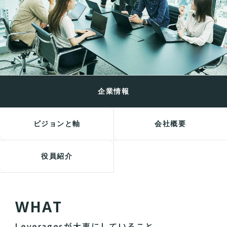
企業情報
ビジョンと軸
会社概要
役員紹介
W
H
A
T
Leveragesが大事にしていること