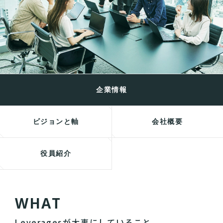
企業情報
ビジョンと軸
会社概要
役員紹介
W
H
A
T
Leveragesが大事にしていること