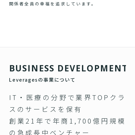
関係者全員の幸福を追求しています。
B
U
S
I
N
E
S
S
D
E
V
E
L
O
P
M
E
N
T
Leveragesの事業について
IT・医療の分野で業界TOPクラ
スのサービスを保有
創業21年で年商1,700億円規模
の急成長中ベンチャー