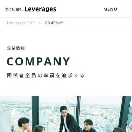
MENU
Leverages TOP
COMPANY
企業情報
C
O
M
P
A
N
Y
関
係
者
全
員
の
幸
福
を
追
求
す
る