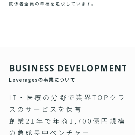
関係者全員の幸福を追求しています。
B
U
S
I
N
E
S
S
D
E
V
E
L
O
P
M
E
N
T
Leveragesの事業について
IT・医療の分野で業界TOPクラ
スのサービスを保有
創業21年で年商1,700億円規模
の急成長中ベンチャー