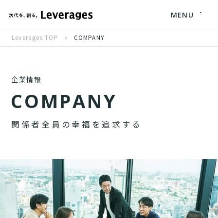
MENU
Leverages TOP
COMPANY
企業情報
C
O
M
P
A
N
Y
関
係
者
全
員
の
幸
福
を
追
求
す
る