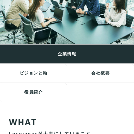
企業情報
ビジョンと軸
会社概要
役員紹介
W
H
A
T
Leveragesが大事にしていること