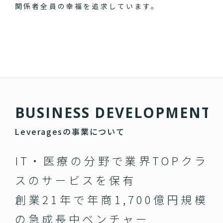
関係者全員の幸福を追求しています。
B
U
S
I
N
E
S
S
D
E
V
E
L
O
P
M
E
N
T
Leveragesの事業について
IT・医療の分野で業界TOPクラ
スのサービスを保有
創業21年で年商1,700億円規模
の急成長中ベンチャー