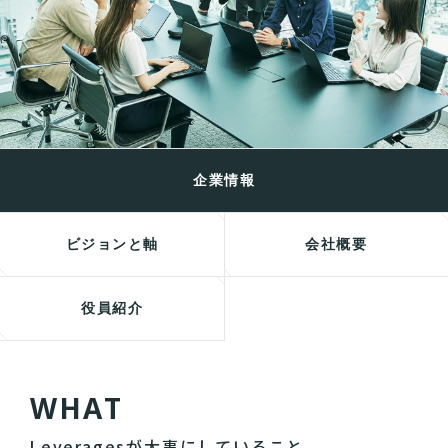
企業情報
ビジョンと軸
会社概要
役員紹介
W
H
A
T
Leveragesが大事にしていること