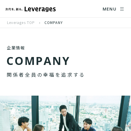
MENU
Leverages TOP
COMPANY
企業情報
C
O
M
P
A
N
Y
関
係
者
全
員
の
幸
福
を
追
求
す
る