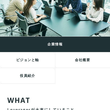
企業情報
ビジョンと軸
会社概要
役員紹介
W
H
A
T
Leveragesが大事にしていること