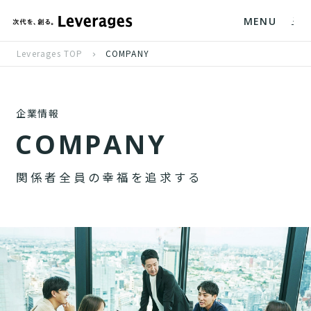
MENU
Leverages TOP
COMPANY
企業情報
C
O
M
P
A
N
Y
関
係
者
全
員
の
幸
福
を
追
求
す
る