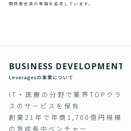
関係者全員の幸福を追求しています。
B
U
S
I
N
E
S
S
D
E
V
E
L
O
P
M
E
N
T
Leveragesの事業について
IT・医療の分野で業界TOPクラ
スのサービスを保有
創業21年で年商1,700億円規模
の急成長中ベンチャー