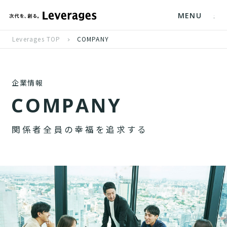
MENU
Leverages TOP
COMPANY
企業情報
C
O
M
P
A
N
Y
関
係
者
全
員
の
幸
福
を
追
求
す
る