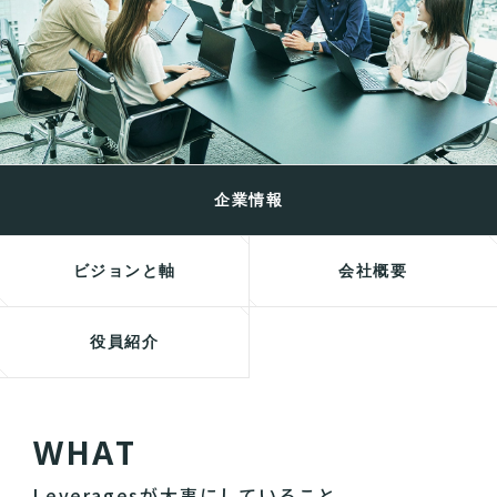
企業情報
ビジョンと軸
会社概要
役員紹介
W
H
A
T
Leveragesが大事にしていること