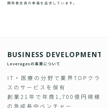
関係者全員の幸福を追求しています。
B
U
S
I
N
E
S
S
D
E
V
E
L
O
P
M
E
N
T
Leveragesの事業について
IT・医療の分野で業界TOPクラ
スのサービスを保有
創業21年で年商1,700億円規模
の急成長中ベンチャー