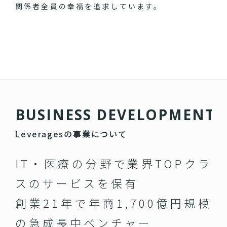
関係者全員の幸福を追求しています。
B
U
S
I
N
E
S
S
D
E
V
E
L
O
P
M
E
N
T
Leveragesの事業について
IT・医療の分野で業界TOPクラ
スのサービスを保有
創業21年で年商1,700億円規模
の急成長中ベンチャー