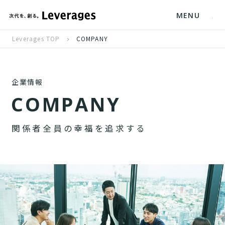
MENU
Leverages TOP
COMPANY
企業情報
C
O
M
P
A
N
Y
関
係
者
全
員
の
幸
福
を
追
求
す
る