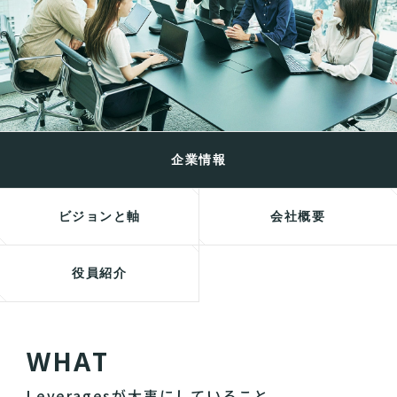
企業情報
ビジョンと軸
会社概要
役員紹介
W
H
A
T
Leveragesが大事にしていること